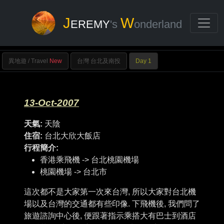
J
W
EREMY
's
onderland
異地遊 / Travel
New
台灣 台北及南投
Day 1
13-Oct-2007
天氣:
天陰
住宿:
台北大欣大飯店
行程簡介:
香港乘飛機 -> 台北桃園機場
桃園機場 -> 台北市
這次都不是大家第一次來台灣, 所以大家對台北機
場以及台灣的交通都有些印像. 下飛機後, 我們問了
旅遊諮詢中心後, 便跟著指示乘搭大有巴士到酒店