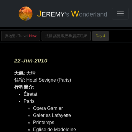
J
W
EREMY
's
onderland
異地遊 / Travel
New
法國 諾曼第,巴黎,普羅旺斯
Day 4
22-Jun-2010
天氣:
天晴
住宿:
Hotel Sevigne (Paris)
行程簡介:
Étretat
Paris
Opera Garnier
Galeries Lafayette
Printemps
Eglise de Madeleine