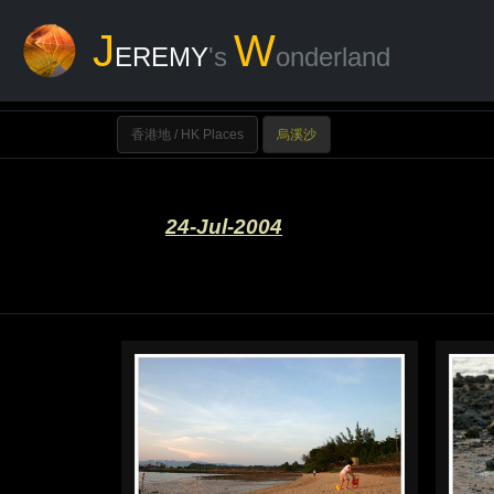
J
W
EREMY
's
onderland
香港地 / HK Places
烏溪沙
24-Jul-2004