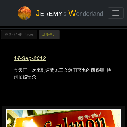
J
W
EREMY
's
onderland
香港地 / HK Places
紅粉佳人
14-Sep-2012
今天再一次來到這間以三文魚而著名的西餐廳, 特
別拍照留念.