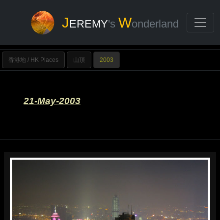
J
W
EREMY
's
onderland
香港地 / HK Places
山頂
2003
21-May-2003