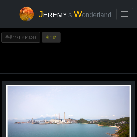
J
W
EREMY
's
onderland
香港地 / HK Places
南丫島