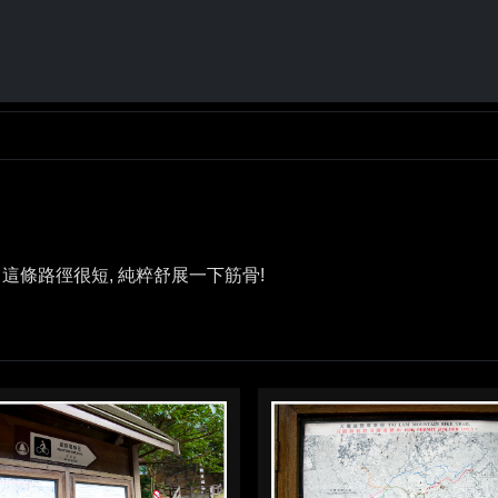
 這條路徑很短, 純粹舒展一下筋骨!