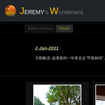
J
W
EREMY
's
onderland
香港地 / HK Places
甲龍林徑
2-Jan-2011
天朗氣清, 趁著新的一年來走走"甲龍林徑",