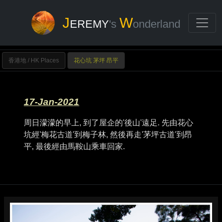
J
W
EREMY
's
onderland
香港地 / HK Places
花心坑 茅坪 昂平
17-Jan-2021
周日濛濛的早上, 到了屋企的'後山'遠足. 先由花心
坑經'梅花古道'到梅子林, 然後再走'茅坪古道'到昂
平, 最後經由馬鞍山乘車回家.