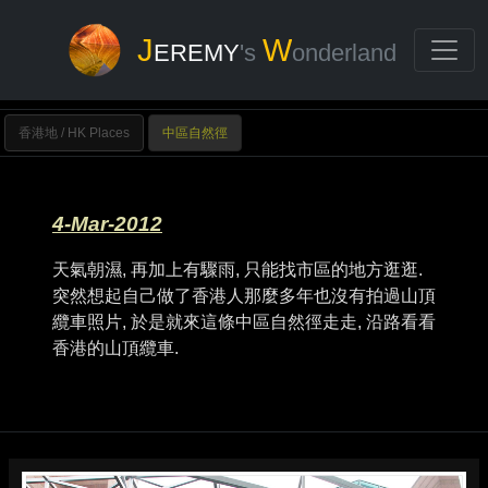
J
W
EREMY
's
onderland
香港地 / HK Places
中區自然徑
4-Mar-2012
天氣朝濕, 再加上有驟雨, 只能找市區的地方逛逛.
突然想起自己做了香港人那麼多年也沒有拍過山頂
纜車照片, 於是就來這條中區自然徑走走, 沿路看看
香港的山頂纜車.